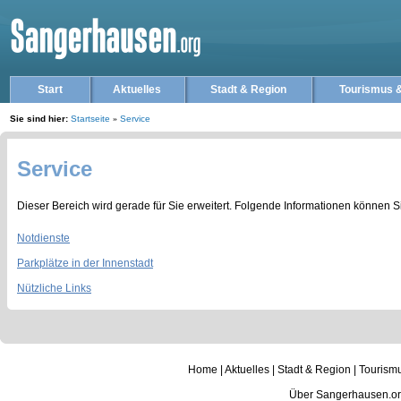
Start
Aktuelles
Stadt & Region
Tourismus &
Sie sind hier:
Startseite
»
Service
Service
Dieser Bereich wird gerade für Sie erweitert. Folgende Informationen können S
Notdienste
Parkplätze in der Innenstadt
Nützliche Links
Home
|
Aktuelles
|
Stadt & Region
|
Tourismu
Über Sangerhausen.o